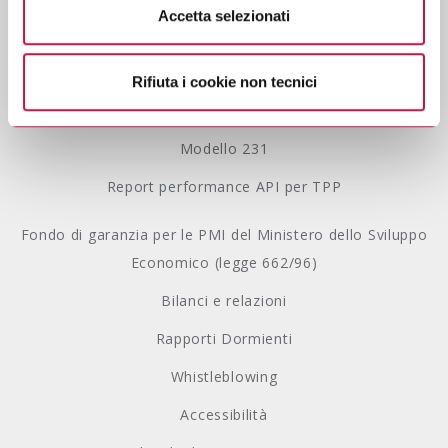
Accetta selezionati
Se vuole saperne di più consulti
l’informativa sulla
Privacy Policy
privacy.
Lavora con noi
Rifiuta i cookie non tecnici
Gestione Reclami
Modello 231
Report performance API per TPP
Fondo di garanzia per le PMI del Ministero dello Sviluppo
Economico (legge 662/96)
Bilanci e relazioni
Rapporti Dormienti
Whistleblowing
Accessibilità