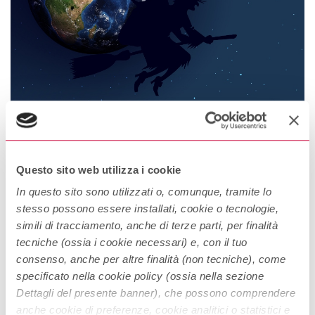
EPIFANIA
Questo sito web utilizza i cookie
La ricorrenza che chiude le feste natalizie. Scopriamo come si
In questo sito sono utilizzati o, comunque, tramite lo
festeggia l’Epifania nel mondo. Come si festeggia l’epifania nel
stesso possono essere installati, cookie o tecnologie,
mondo L’Epifania, il cui nome significa manifestazione,
simili di tracciamento, anche di terze parti, per finalità
apparizione, rivelazione, è una tra le più importanti ricorrenze
tecniche (ossia i cookie necessari) e, con il tuo
Continue Reading
della tradizione religiosa cristiana e chiude il periodo delle
consenso, anche per altre finalità (non tecniche), come
festività natalizie. Infatti il detto popolare recita: “L’Epifania tutte
specificato nella cookie policy (ossia nella sezione
le feste […]
Dettagli del presente banner), che possono comprendere
anche cookie di preferenze, cookie analitici o statistici e