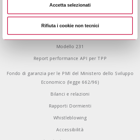
Accetta selezionati
Se vuole saperne di più consulti
l’informativa sulla
Privacy Policy
privacy.
Lavora con noi
Rifiuta i cookie non tecnici
Gestione Reclami
Modello 231
Report performance API per TPP
Fondo di garanzia per le PMI del Ministero dello Sviluppo
Economico (legge 662/96)
Bilanci e relazioni
Rapporti Dormienti
Whistleblowing
Accessibilità