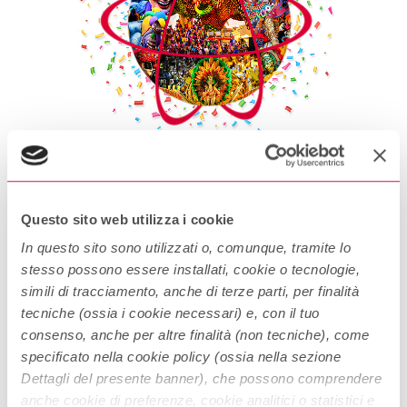
Il Carnevale nel Mondo
Questo sito web utilizza i cookie
Il Carnevale nel mondo. Scopri come viene festeggiata la grande
In questo sito sono utilizzati o, comunque, tramite lo
festa in ogni angolo del mondo. 5 Paesi dove festeggiare
stesso possono essere installati, cookie o tecnologie,
Carnevale Carnevale è una delle feste più attese dell’anno. È
simili di tracciamento, anche di terze parti, per finalità
l’occasione per divertirsi, indossare maschere e costumi, sfilare
tecniche (ossia i cookie necessari) e, con il tuo
Continue Reading
nelle strade a bordo di coloratissimi carri e soprattutto
consenso, anche per altre finalità (non tecniche), come
organizzare scherzi perché, si sa, a Carnevale ogni […]
specificato nella cookie policy (ossia nella sezione
Dettagli del presente banner), che possono comprendere
anche cookie di preferenze, cookie analitici o statistici e