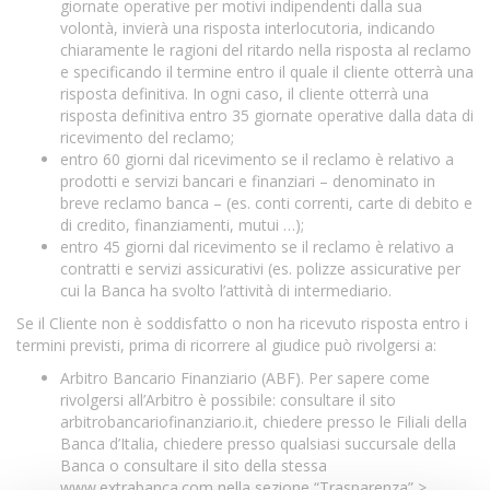
giornate operative per motivi indipendenti dalla sua
volontà, invierà una risposta interlocutoria, indicando
chiaramente le ragioni del ritardo nella risposta al reclamo
e specificando il termine entro il quale il cliente otterrà una
risposta definitiva. In ogni caso, il cliente otterrà una
risposta definitiva entro 35 giornate operative dalla data di
ricevimento del reclamo;
entro 60 giorni dal ricevimento se il reclamo è relativo a
prodotti e servizi bancari e finanziari – denominato in
breve reclamo banca – (es. conti correnti, carte di debito e
di credito, finanziamenti, mutui …);
entro 45 giorni dal ricevimento se il reclamo è relativo a
contratti e servizi assicurativi (es. polizze assicurative per
cui la Banca ha svolto l’attività di intermediario.
Se il Cliente non è soddisfatto o non ha ricevuto risposta entro i
termini previsti, prima di ricorrere al giudice può rivolgersi a:
Arbitro Bancario Finanziario (ABF). Per sapere come
rivolgersi all’Arbitro è possibile: consultare il sito
arbitrobancariofinanziario.i
t, chiedere presso le Filiali della
Banca d’Italia, chiedere presso qualsiasi succursale della
Banca o consultare il sito della stessa
www.extrabanca.com
nella sezione “Trasparenza” >