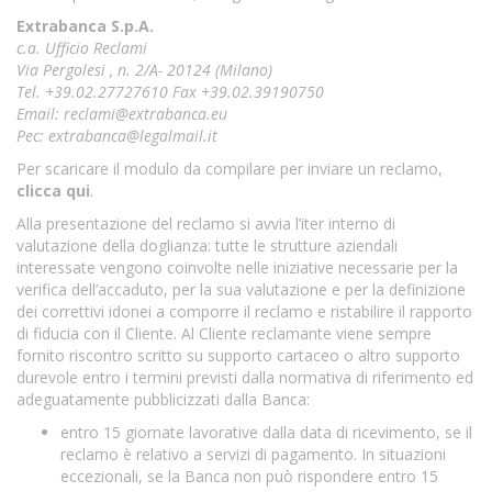
Extrabanca S.p.A.
c.a. Ufficio Reclami
Via Pergolesi , n. 2/A- 20124 (Milano)
Tel. +39.02.27727610 Fax +39.02.39190750
Email:
reclami@extrabanca.eu
Pec:
extrabanca@legalmail.it
Per scaricare il modulo da compilare per inviare un reclamo,
clicca qui
.
Alla presentazione del reclamo si avvia l’iter interno di
valutazione della doglianza: tutte le strutture aziendali
interessate vengono coinvolte nelle iniziative necessarie per la
verifica dell’accaduto, per la sua valutazione e per la definizione
dei correttivi idonei a comporre il reclamo e ristabilire il rapporto
di fiducia con il Cliente. Al Cliente reclamante viene sempre
fornito riscontro scritto su supporto cartaceo o altro supporto
durevole entro i termini previsti dalla normativa di riferimento ed
adeguatamente pubblicizzati dalla Banca:
entro 15 giornate lavorative dalla data di ricevimento, se il
reclamo è relativo a servizi di pagamento. In situazioni
eccezionali, se la Banca non può rispondere entro 15