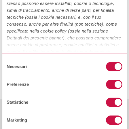
Normativa Antiriciclaggio
stesso possono essere installati, cookie o tecnologie,
simili di tracciamento, anche di terze parti, per finalità
tecniche (ossia i cookie necessari) e, con il tuo
Continue Reading
consenso, anche per altre finalità (non tecniche), come
specificato nella cookie policy (ossia nella sezione
Dettagli del presente banner), che possono comprendere
La Sepa e i nuovi Standard nei
anche cookie di preferenze, cookie analitici o statistici e
Pagamenti
cookie di profilazione (questi ultimi sono denominati
anche di marketing). Puoi liberamente prestare, rifiutare o
Selezione
Continue Reading
revocare il tuo consenso, in qualsiasi momento,
Necessari
del
cliccando su “
Accetta i selezionati
”.
consenso
Preferenze
Puoi acconsentire all’utilizzo di tali tecnologie utilizzando
il pulsante “
Accetta tutti i cookie
”. Chiudendo questa
informativa e/o utilizzando il tasto “
Rifiuta i cookie non
Statistiche
tecnici
”, continui senza accettare i cookie non tecnici e
verranno installati solamente i cookie tecnici.
Marketing
Per quanto riguarda ulteriori informazioni previste dall’art.