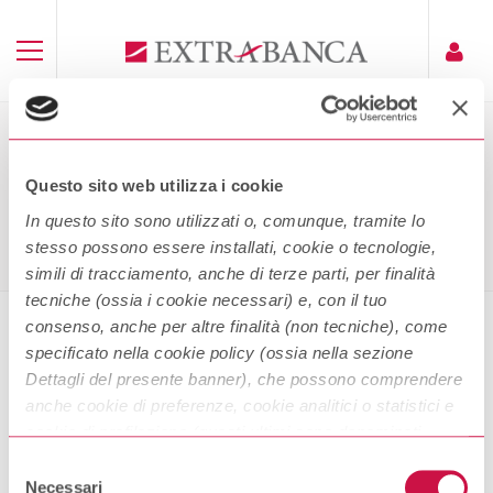
TEGM – 26 GIUGNO 2026
Questo sito web utilizza i cookie
Home
TEGM – 26 Giugno 2026
In questo sito sono utilizzati o, comunque, tramite lo
stesso possono essere installati, cookie o tecnologie,
simili di tracciamento, anche di terze parti, per finalità
tecniche (ossia i cookie necessari) e, con il tuo
consenso, anche per altre finalità (non tecniche), come
specificato nella cookie policy (ossia nella sezione
TEGM – 26 Giugno 2026
Dettagli del presente banner), che possono comprendere
anche cookie di preferenze, cookie analitici o statistici e
cookie di profilazione (questi ultimi sono denominati
Scarica
anche di marketing). Puoi liberamente prestare, rifiutare o
Selezione
revocare il tuo consenso, in qualsiasi momento,
Necessari
del