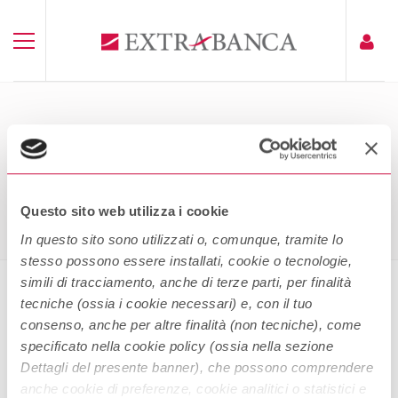
FOGLIO INFORMATIVO
PORTAFOGLIO COMMERCIALE
Home
Foglio Informativo Portafoglio Commerciale
Questo sito web utilizza i cookie
In questo sito sono utilizzati o, comunque, tramite lo
stesso possono essere installati, cookie o tecnologie,
simili di tracciamento, anche di terze parti, per finalità
tecniche (ossia i cookie necessari) e, con il tuo
Foglio Informativo Portafoglio
consenso, anche per altre finalità (non tecniche), come
Commerciale
specificato nella cookie policy (ossia nella sezione
Dettagli del presente banner), che possono comprendere
anche cookie di preferenze, cookie analitici o statistici e