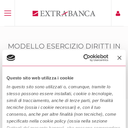
MODELLO ESERCIZIO DIRITTI IN
MATERIA DI PROTEZIONE DEI
DATI PERSONALI
Home
Modello Esercizio Diritti In Materia Di Protezione Dei
Dati Personali
Questo sito web utilizza i cookie
In questo sito sono utilizzati o, comunque, tramite lo
stesso possono essere installati, cookie o tecnologie,
simili di tracciamento, anche di terze parti, per finalità
tecniche (ossia i cookie necessari) e, con il tuo
consenso, anche per altre finalità (non tecniche), come
Modello esercizio diritti in materia
specificato nella cookie policy (ossia nella sezione
di protezione dei dati personali
Dettagli del presente banner), che possono comprendere