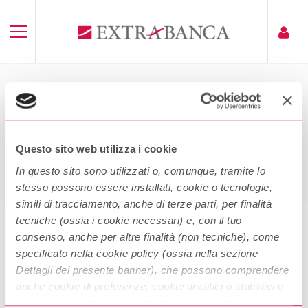
INFORMATIVA BASILEA 3 III
PILASTRO 2024
Questo sito web utilizza i cookie
Home
Informativa Basilea 3 III Pilastro 2024
In questo sito sono utilizzati o, comunque, tramite lo
stesso possono essere installati, cookie o tecnologie,
simili di tracciamento, anche di terze parti, per finalità
tecniche (ossia i cookie necessari) e, con il tuo
consenso, anche per altre finalità (non tecniche), come
Informativa Basilea 3 III Pilastro
specificato nella cookie policy (ossia nella sezione
2024
Dettagli del presente banner), che possono comprendere
anche cookie di preferenze, cookie analitici o statistici e
cookie di profilazione (questi ultimi sono denominati