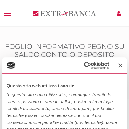
FOGLIO INFORMATIVO PEGNO SU
SALDO CONTO O DEPOSITO
RISPARMIO NOMINATIVO
Home
Foglio Informativo Pegno Su Saldo Conto O Deposito
Risparmio Nominativo
Questo sito web utilizza i cookie
In questo sito sono utilizzati o, comunque, tramite lo
stesso possono essere installati, cookie o tecnologie,
simili di tracciamento, anche di terze parti, per finalità
tecniche (ossia i cookie necessari) e, con il tuo
Foglio Informativo Pegno su saldo
consenso, anche per altre finalità (non tecniche), come
conto o deposito risparmio