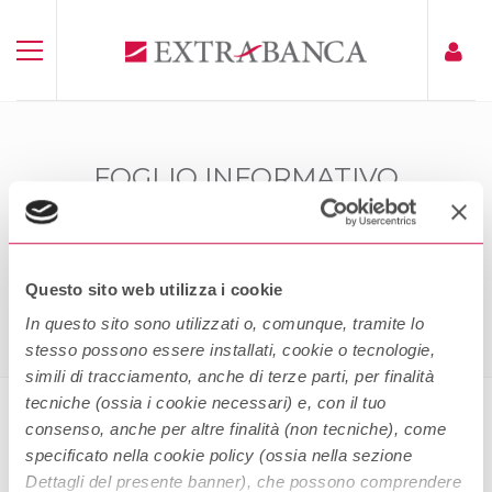
FOGLIO INFORMATIVO
EXTRAMUTUO PRIMA CASA
TASSO FISSO
Home
Foglio Informativo Extramutuo Prima Casa Tasso
Questo sito web utilizza i cookie
Fisso
In questo sito sono utilizzati o, comunque, tramite lo
stesso possono essere installati, cookie o tecnologie,
simili di tracciamento, anche di terze parti, per finalità
tecniche (ossia i cookie necessari) e, con il tuo
consenso, anche per altre finalità (non tecniche), come
Foglio Informativo Extramutuo
specificato nella cookie policy (ossia nella sezione
Prima Casa Tasso Fisso
Dettagli del presente banner), che possono comprendere