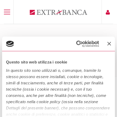
FOGLIO INFORMATIVO CONTO
CORRENTE EXTRATUTTO PLUS
Home
Foglio Informativo Conto Corrente ExtraTutto Plus
Questo sito web utilizza i cookie
In questo sito sono utilizzati o, comunque, tramite lo
stesso possono essere installati, cookie o tecnologie,
simili di tracciamento, anche di terze parti, per finalità
tecniche (ossia i cookie necessari) e, con il tuo
Foglio Informativo Conto Corrente
consenso, anche per altre finalità (non tecniche), come
ExtraTutto Plus
specificato nella cookie policy (ossia nella sezione
Dettagli del presente banner), che possono comprendere
anche cookie di preferenze, cookie analitici o statistici e