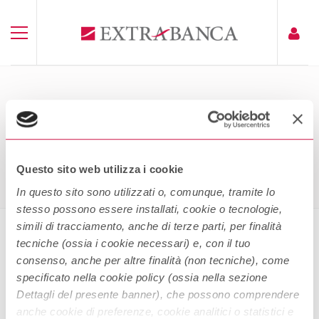
FOGLIO INFORMATIVO CONTO
CORRENTE EXTRAPASS
Home
Foglio Informativo Conto Corrente ExtraPass
Questo sito web utilizza i cookie
In questo sito sono utilizzati o, comunque, tramite lo
stesso possono essere installati, cookie o tecnologie,
simili di tracciamento, anche di terze parti, per finalità
tecniche (ossia i cookie necessari) e, con il tuo
Foglio informativo Conto Corrente
consenso, anche per altre finalità (non tecniche), come
ExtraPass
specificato nella cookie policy (ossia nella sezione
Dettagli del presente banner), che possono comprendere
anche cookie di preferenze, cookie analitici o statistici e