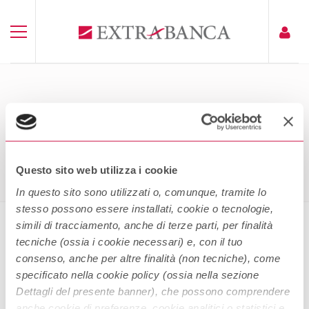
FOGLIO INFORMATIVO CARTE DI
DEBITO C-LESS
Home
Foglio Informativo Carte Di Debito C-Less
Questo sito web utilizza i cookie
In questo sito sono utilizzati o, comunque, tramite lo
stesso possono essere installati, cookie o tecnologie,
simili di tracciamento, anche di terze parti, per finalità
tecniche (ossia i cookie necessari) e, con il tuo
Foglio Informativo Carte di debito
consenso, anche per altre finalità (non tecniche), come
c-less
specificato nella cookie policy (ossia nella sezione
Dettagli del presente banner), che possono comprendere
anche cookie di preferenze, cookie analitici o statistici e