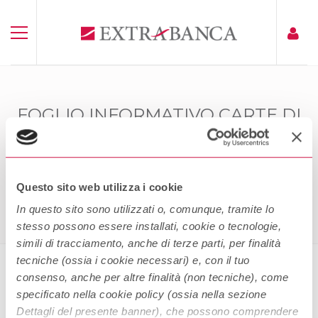
FOGLIO INFORMATIVO CARTE DI
CREDITO AZIENDALI (BUSINESS E
CORPORATE)
Home
Foglio Informativo Carte Di Credito Aziendali (Business
Questo sito web utilizza i cookie
E Corporate)
In questo sito sono utilizzati o, comunque, tramite lo
stesso possono essere installati, cookie o tecnologie,
simili di tracciamento, anche di terze parti, per finalità
tecniche (ossia i cookie necessari) e, con il tuo
consenso, anche per altre finalità (non tecniche), come
Foglio informativo carte di credito
specificato nella cookie policy (ossia nella sezione
aziendali (Business e Corporate)
Dettagli del presente banner), che possono comprendere