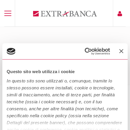
FASCIOLO INFORMATIVO ZURICH
MUTUO PROTETTO
Home
Fasciolo Informativo Zurich Mutuo Protetto
Questo sito web utilizza i cookie
In questo sito sono utilizzati o, comunque, tramite lo
stesso possono essere installati, cookie o tecnologie,
simili di tracciamento, anche di terze parti, per finalità
tecniche (ossia i cookie necessari) e, con il tuo
Fasciolo Informativo Zurich Mutuo
consenso, anche per altre finalità (non tecniche), come
Protetto
specificato nella cookie policy (ossia nella sezione
Dettagli del presente banner), che possono comprendere
anche cookie di preferenze, cookie analitici o statistici e