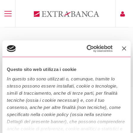
DIRITTI SUI PAGAMENTI IN
EUROPA
Home
Diritti Sui Pagamenti In Europa
Questo sito web utilizza i cookie
In questo sito sono utilizzati o, comunque, tramite lo
stesso possono essere installati, cookie o tecnologie,
simili di tracciamento, anche di terze parti, per finalità
tecniche (ossia i cookie necessari) e, con il tuo
Diritti sui pagamenti in Europa
consenso, anche per altre finalità (non tecniche), come
specificato nella cookie policy (ossia nella sezione
Dettagli del presente banner), che possono comprendere
anche cookie di preferenze, cookie analitici o statistici e