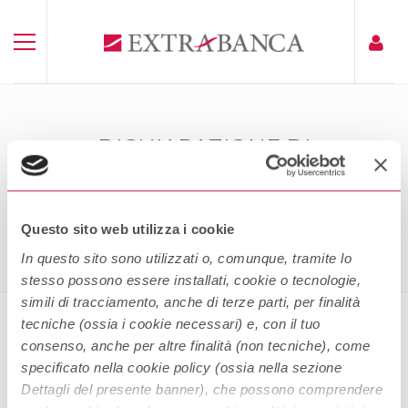
DICHIARAZIONE DI
ACCESSIBILITÀ AREA RISERVATA
LIGHT
Home
Dichiarazione Di Accessibilità Area Riservata Light
Questo sito web utilizza i cookie
In questo sito sono utilizzati o, comunque, tramite lo
stesso possono essere installati, cookie o tecnologie,
simili di tracciamento, anche di terze parti, per finalità
tecniche (ossia i cookie necessari) e, con il tuo
consenso, anche per altre finalità (non tecniche), come
Dichiarazione di Accessibilità Area
specificato nella cookie policy (ossia nella sezione
Riservata Light
Dettagli del presente banner), che possono comprendere