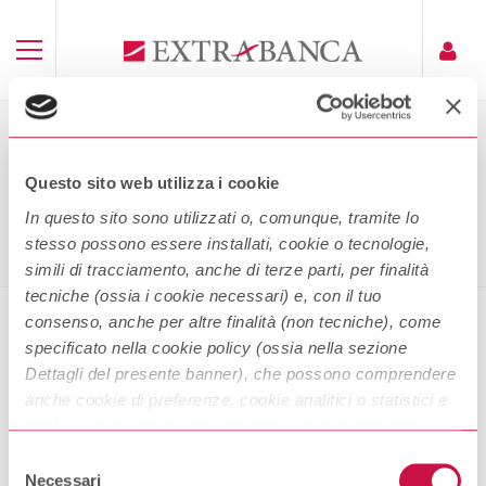
VISHING
Questo sito web utilizza i cookie
Home
Vishing
In questo sito sono utilizzati o, comunque, tramite lo
stesso possono essere installati, cookie o tecnologie,
simili di tracciamento, anche di terze parti, per finalità
tecniche (ossia i cookie necessari) e, con il tuo
consenso, anche per altre finalità (non tecniche), come
specificato nella cookie policy (ossia nella sezione
Vishing
Dettagli del presente banner), che possono comprendere
anche cookie di preferenze, cookie analitici o statistici e
cookie di profilazione (questi ultimi sono denominati
Scarica
anche di marketing). Puoi liberamente prestare, rifiutare o
Selezione
revocare il tuo consenso, in qualsiasi momento,
Necessari
del