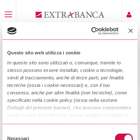
PHISHING
Questo sito web utilizza i cookie
Home
Phishing
In questo sito sono utilizzati o, comunque, tramite lo
stesso possono essere installati, cookie o tecnologie,
simili di tracciamento, anche di terze parti, per finalità
tecniche (ossia i cookie necessari) e, con il tuo
consenso, anche per altre finalità (non tecniche), come
specificato nella cookie policy (ossia nella sezione
Phishing
Dettagli del presente banner), che possono comprendere
anche cookie di preferenze, cookie analitici o statistici e
cookie di profilazione (questi ultimi sono denominati
Scarica
anche di marketing). Puoi liberamente prestare, rifiutare o
Selezione
revocare il tuo consenso, in qualsiasi momento,
Necessari
del