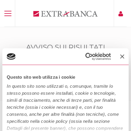
AVVISO SUI RISULTATI
DELL’OFFERTA – EXTRABANCA TF
2013 2016
Home
Avviso Sui Risultati Dell’offerta – Extrabanca TF 2013
Questo sito web utilizza i cookie
2016
In questo sito sono utilizzati o, comunque, tramite lo
stesso possono essere installati, cookie o tecnologie,
simili di tracciamento, anche di terze parti, per finalità
tecniche (ossia i cookie necessari) e, con il tuo
consenso, anche per altre finalità (non tecniche), come
Avviso sui Risultati dell’offerta –
specificato nella cookie policy (ossia nella sezione
Extrabanca TF 2013 2016
Dettagli del presente banner), che possono comprendere