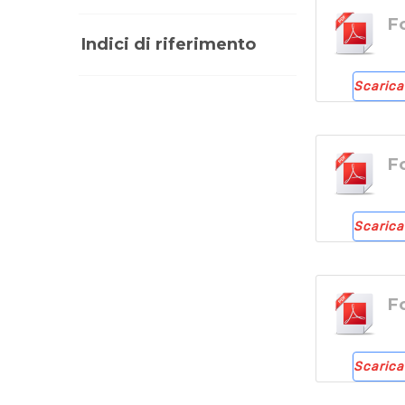
F
Indici di riferimento
Scarica
F
Scarica
F
Scarica