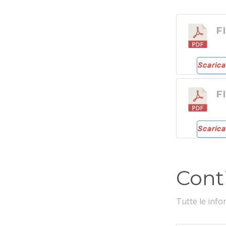
F
Scarica
F
Scarica
Cont
Tutte le info