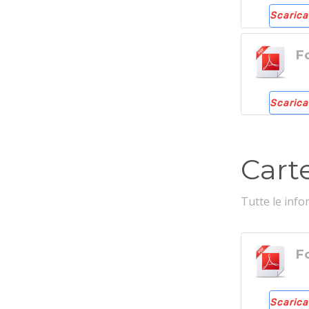
Scarica
Fo
Scarica
Cart
Tutte le info
Fo
Scarica