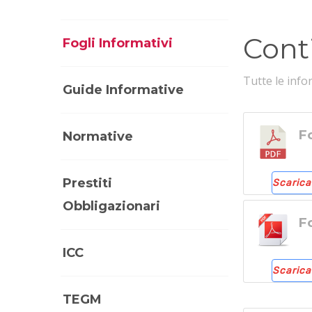
Conti
Fogli Informativi
Tutte le info
Guide Informative
F
Normative
Prestiti
Scarica
Obbligazionari
F
ICC
Scarica
TEGM