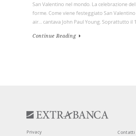
San Valentino nel mondo. La celebrazione dell
forme. Come viene festeggiato San Valentino 
air… cantava John Paul Young. Soprattutto il 
Nel giorno dedicato a Cupido gli innamorati 
Continue Reading
l’uno per l’altro scambiandosi piccoli regali, sc
[…]
Privacy
Contatti