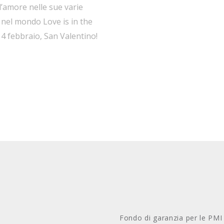
’amore nelle sue varie
nel mondo Love is in the
14 febbraio, San Valentino!
festeggiano il proprio amore
atole di dolci e cioccolatini
Fondo di garanzia per le PMI