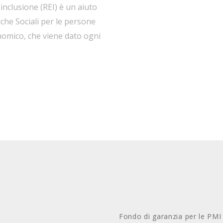
i inclusione (REI) è un aiuto
iche Sociali per le persone
onomico, che viene dato ogni
ronica (Carta REI); un
sione sociale e […]
Fondo di garanzia per le PMI