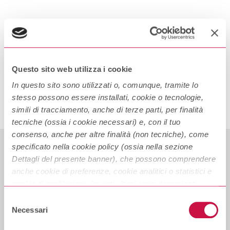
Rendiconto sull’attività di gestione
reclami – anno 2016
Continue Reading
Questo sito web utilizza i cookie
In questo sito sono utilizzati o, comunque, tramite lo
stesso possono essere installati, cookie o tecnologie,
simili di tracciamento, anche di terze parti, per finalità
tecniche (ossia i cookie necessari) e, con il tuo
consenso, anche per altre finalità (non tecniche), come
specificato nella cookie policy (ossia nella sezione
Dettagli del presente banner), che possono comprendere
anche cookie di preferenze, cookie analitici o statistici e
cookie di profilazione (questi ultimi sono denominati
Privacy
anche di marketing). Puoi liberamente prestare, rifiutare o
Selezione
Trasparenza
revocare il tuo consenso, in qualsiasi momento,
Necessari
del
cliccando su “
Accetta i selezionati
”.
consenso
Dati societari