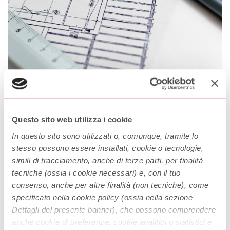
Idoneità alloggiativa
Questo sito web utilizza i cookie
L’idoneità alloggiativa è un certificato che dimostra i corretti
requisiti della tua abitazione. Che cos’è e a cosa serve Che cos’è
In questo sito sono utilizzati o, comunque, tramite lo
stesso possono essere installati, cookie o tecnologie,
l’idoneità alloggiativa Se sei un cittadino straniero in Italia,
simili di tracciamento, anche di terze parti, per finalità
l’idoneità alloggiativa è un certificato che dimostra che
Continue Reading
tecniche (ossia i cookie necessari) e, con il tuo
l’abitazione in cui vivi rispetta i requisiti richiesti dalla legge per
consenso, anche per altre finalità (non tecniche), come
l’edilizia residenziale. L’alloggio in cui abiti […]
specificato nella cookie policy (ossia nella sezione
Dettagli del presente banner), che possono comprendere
anche cookie di preferenze, cookie analitici o statistici e