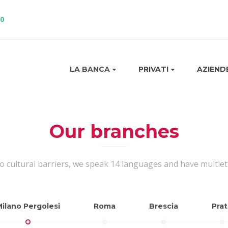
10
LA BANCA
PRIVATI
AZIEND
Our branches
o cultural barriers, we speak 14 languages and have multiethn
ilano Pergolesi
Roma
Brescia
Pra