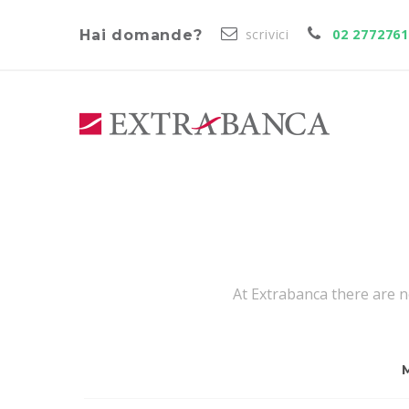
scrivici
02 277276
Hai domande?
At Extrabanca there are n
M