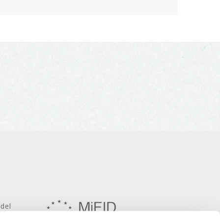
 del
onomico