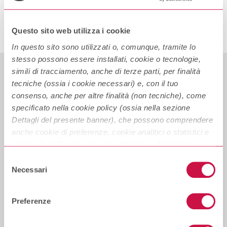
ERR02
Questo sito web utilizza i cookie
In questo sito sono utilizzati o, comunque, tramite lo
stesso possono essere installati, cookie o tecnologie,
simili di tracciamento, anche di terze parti, per finalità
tecniche (ossia i cookie necessari) e, con il tuo
consenso, anche per altre finalità (non tecniche), come
specificato nella cookie policy (ossia nella sezione
Privacy
Dettagli del presente banner), che possono comprendere
Trasparenza
anche cookie di preferenze, cookie analitici o statistici e
cookie di profilazione (questi ultimi sono denominati
Dati societari
anche di marketing). Puoi liberamente prestare, rifiutare o
Selezione
Sicurezza
revocare il tuo consenso, in qualsiasi momento,
Necessari
del
cliccando su “
Accetta i selezionati
”.
consenso
Basilea III
Preferenze
Puoi acconsentire all’utilizzo di tali tecnologie utilizzando
Codice etico
il pulsante “
Accetta tutti i cookie
”. Chiudendo questa
Info accesso terze parti