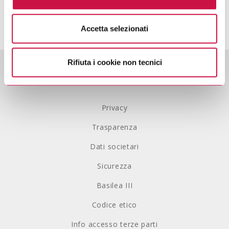
I accept the Terms and Conditions.
richiamata.
Accetta selezionati
Se vuole saperne di più consulti
l’informativa sulla
privacy.
Rifiuta i cookie non tecnici
Privacy
Trasparenza
Dati societari
Sicurezza
Basilea III
Codice etico
Info accesso terze parti